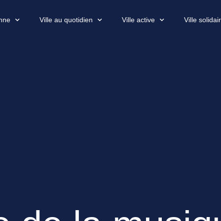
enne
Ville au quotidien
Ville active
Ville solidai