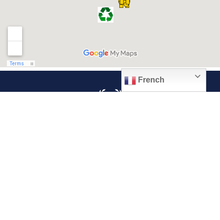
French
© 2026, Ville de Quiévrechain
Place Roger Salengro
59920 Quiévrechain – FRANCE
03 27 45 42 24