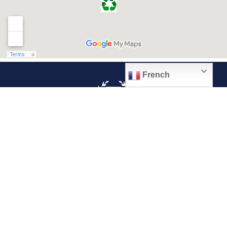
French
© 2026, Ville de Quiévrechain
Place Roger Salengro
59920 Quiévrechain – FRANCE
03 27 45 42 24