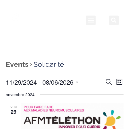
Events
Solidarité
11/29/2024
 - 
08/06/2026
Event
Ev
Search
List
Select
Vi
Searc
date.
novembre 2024
Na
and
VEN
29
View
Navig