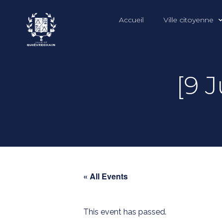
Accueil
Ville citoyenne
[9 J
« All Events
This event has passed.