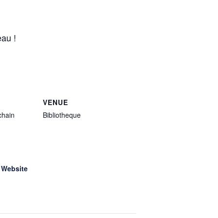
eau !
VENUE
chain
Bibliotheque
 Website