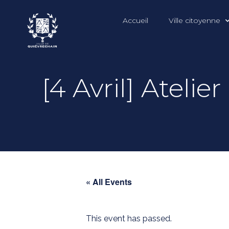
Accueil
Ville citoyenne
[4 Avril] Atelie
« All Events
This event has passed.