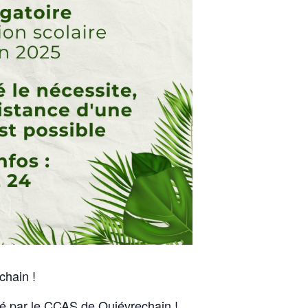
chain !
é par le CCAS de Quiévrechain !