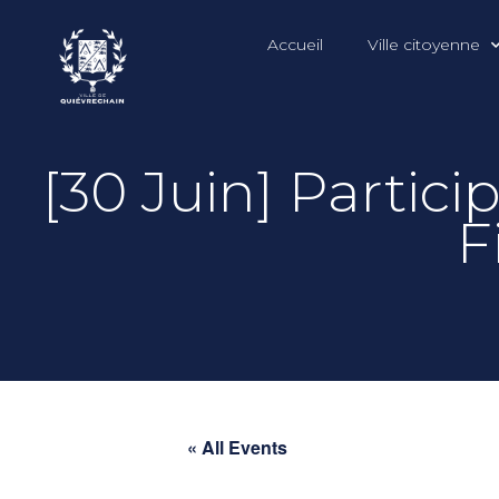
Accueil
Ville citoyenne
[30 Juin] Partic
F
« All Events