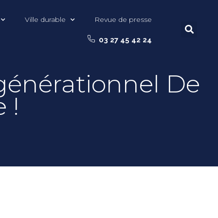
Ville durable
Revue de presse
03 27 45 42 24
rgénérationnel De
 !