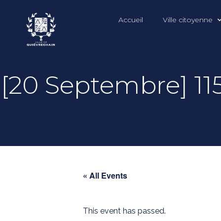
Accueil
Ville citoyenne
[20 Septembre] 1
« All Events
This event has passed.