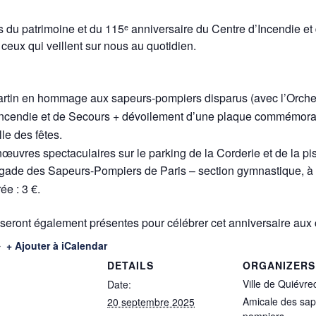
du patrimoine et du 115ᵉ anniversaire du Centre d’Incendie et
ceux qui veillent sur nous au quotidien.
artin en hommage aux sapeurs-pompiers disparus (avec l’Orche
’Incendie et de Secours + dévoilement d’une plaque commémora
lle des fêtes.
uvres spectaculaires sur le parking de la Corderie et de la pi
igade des Sapeurs-Pompiers de Paris – section gymnastique, à 
ée : 3 €.
seront également présentes pour célébrer cet anniversaire aux
+ Ajouter à iCalendar
DETAILS
ORGANIZERS
Ville de Quiévre
Date:
Amicale des sap
20 septembre 2025