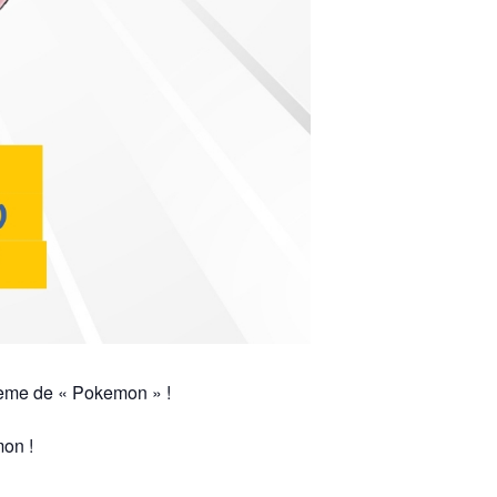
hème de « Pokemon » !
mon !