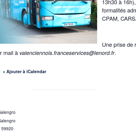
13h30 à 16h),
formalités adm
CPAM, CARSAT
Une prise de 
r mail à
.
valenciennois.franceservices@lenord.fr
+ Ajouter à iCalendar
Salengro
Salengro
59920