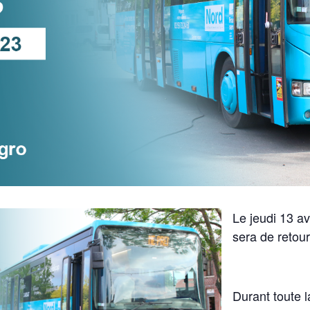
Le jeudi 13 av
sera de retou
Durant toute 