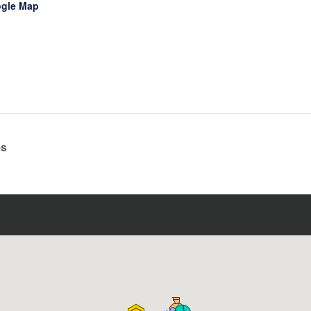
ogle Map
es