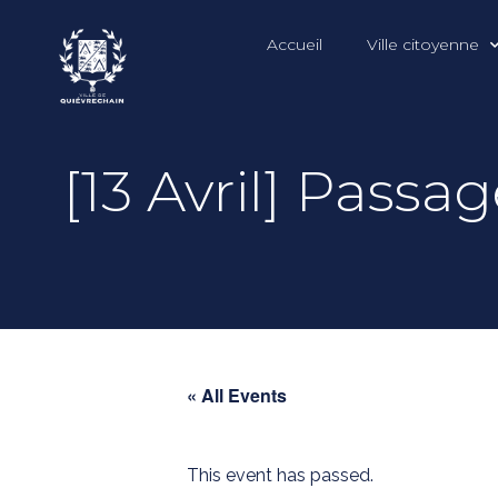
Accueil
Ville citoyenne
[13 Avril] Pass
« All Events
This event has passed.