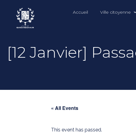
Accueil
Ville citoyenne
[12 Janvier] Pas
« All Events
This event has passed.