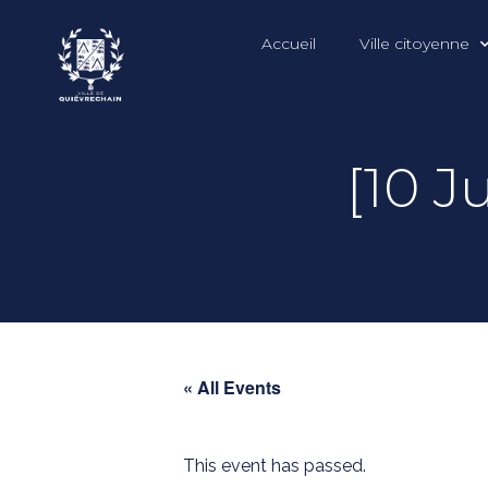
Accueil
Ville citoyenne
[10 J
« All Events
This event has passed.