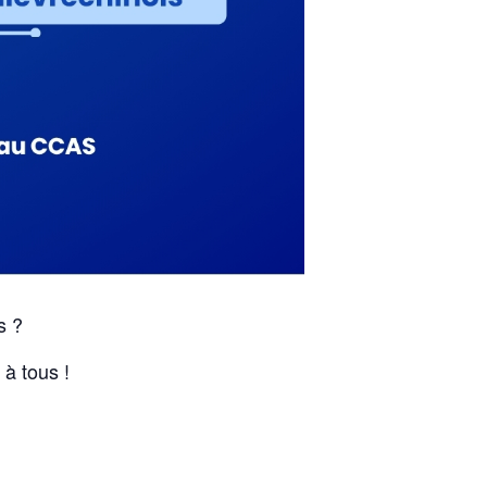
s ?
 à tous !