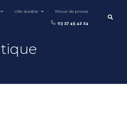
Ville durable
Revue de presse
03 27 45 42 24
atique