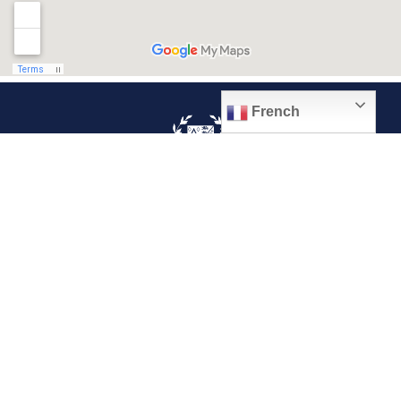
French
© 2026, Ville de Quiévrechain
Place Roger Salengro
59920 Quiévrechain – FRANCE
03 27 45 42 24