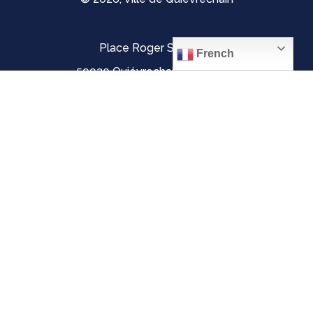
Place Roger Salengro
French
59920 Quiévrechain – FRANCE
03 27 45 42 24
Mentions légales