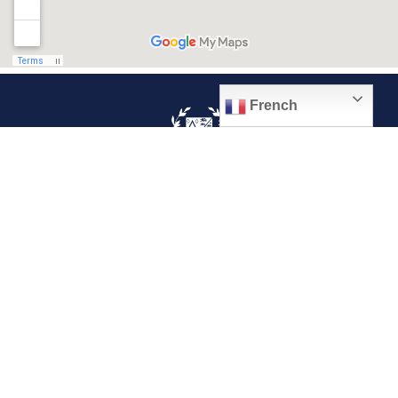
French
© 2026, Ville de Quiévrechain
Place Roger Salengro
59920 Quiévrechain – FRANCE
03 27 45 42 24