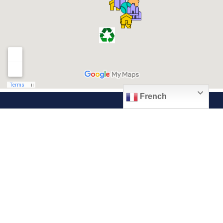
French
© 2026, Ville de Quiévrechain
Place Roger Salengro
59920 Quiévrechain – FRANCE