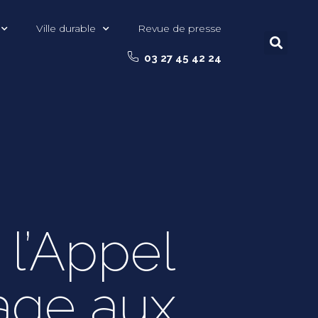
Ville durable
Revue de presse
03 27 45 42 24
l’Appel
age aux