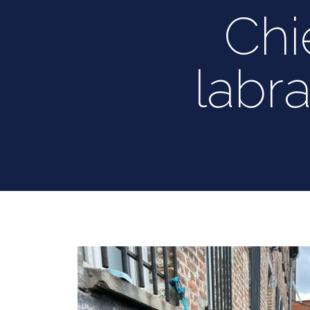
Chi
labr