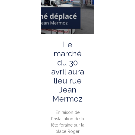
Le
marché
du 30
avril aura
lieu rue
Jean
Mermoz
En raison de
l’installation de la
fête foraine sur la
place Roger