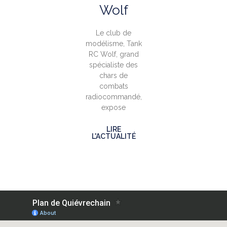
Wolf
Le club de
modélisme, Tank
RC Wolf, grand
spécialiste des
chars de
combats
radiocommandé,
expose
LIRE
L'ACTUALITÉ