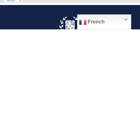
French
© 2026, Ville de Quiévrechain
Place Roger Salengro
59920 Quiévrechain – FRANCE
03 27 45 42 24
Mentions légales