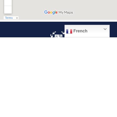
French
© 2026, Ville de Quiévrechain
Place Roger Salengro
59920 Quiévrechain – FRANCE
03 27 45 42 24