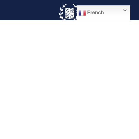
French
© 2026, Ville de Quiévrechain
Place Roger Salengro
59920 Quiévrechain – FRANCE
03 27 45 42 24
Mentions légales