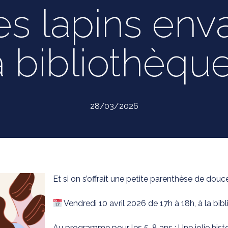
s lapins env
a bibliothèque
28/03/2026
Et si on s’offrait une petite parenthèse de douc
Vendredi 10 avril 2026 de 17h à 18h, à la bib
Au programme pour les 5-8 ans : Une jolie histo