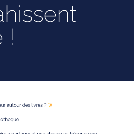
ahissent
 !
eur autour des livres ?
liothèque
ire à partager et une chasse au trésor pleine