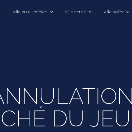
Ville au quotidien
Ville active
Ville solidaire
NNULATION
CHÉ DU JEUD