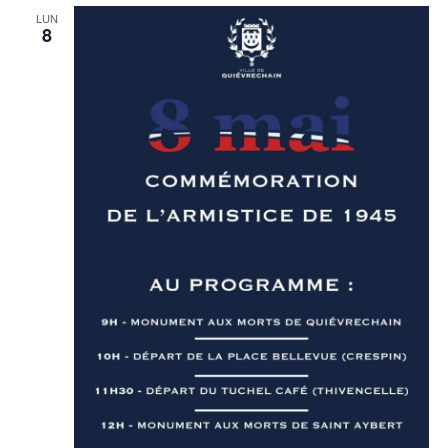
LUN
8