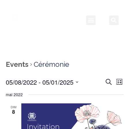
Events
Cérémonie
05/08/2022
 - 
05/01/2025
Event
Ev
Search
List
Select
Vi
Searc
date.
mai 2022
Na
and
DIM
8
View
Navig